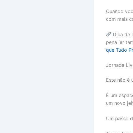
Quando você
com mais co
Dica de L
pena ler ta
que Tudo Pr
Jornada Liv
Este não é 
É um espaço
um novo jeit
Um passo de