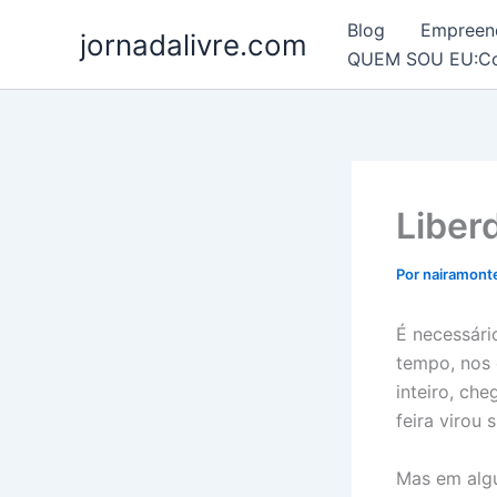
Ir
Blog
Empreen
jornadalivre.com
para
QUEM SOU EU:Conh
o
conteúdo
Liber
Por
nairamont
É necessári
tempo, nos 
inteiro, ch
feira virou
Mas em alg