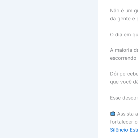
Não é um gr
da gente e 
O dia em qu
A maioria d
escorrendo 
Dói percebe
que você dá 
Esse descon
Assista a
fortalecer 
Silêncio Es