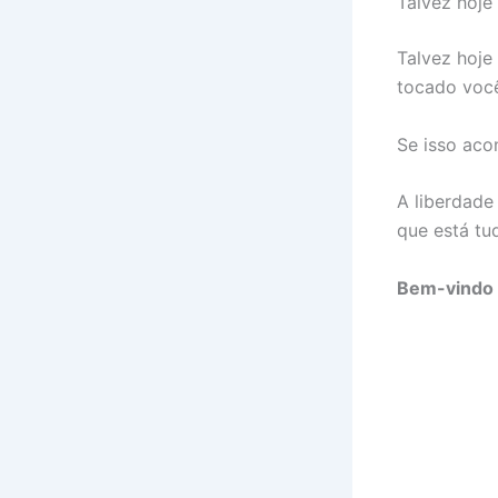
Talvez hoje
Talvez hoje 
tocado voc
Se isso aco
A liberdade
que está tu
Bem-vindo 