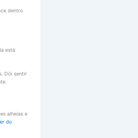
sce dentro
da está
 Dói sentir
te.
es alheias e
er do