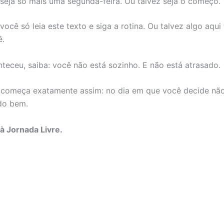
 seja só mais uma segunda-feira. Ou talvez seja o começo.
você só leia este texto e siga a rotina. Ou talvez algo aqui
ê.
nteceu, saiba: você não está sozinho. E não está atrasado.
 começa exatamente assim: no dia em que você decide não 
do bem.
à Jornada Livre.