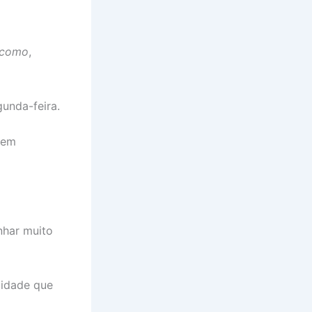
como
,
gunda-feira.
 em
nhar muito
lidade que