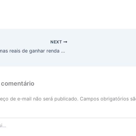
NEXT
5 formas reais de ganhar renda extra começando do zero (o que é verdade e o que é mentira)
 comentário
eço de e-mail não será publicado.
Campos obrigatórios s