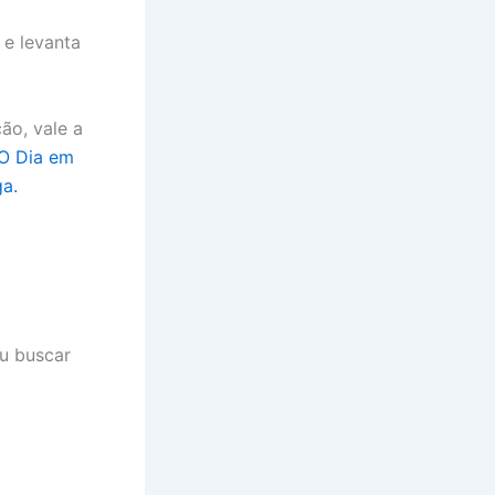
 e levanta
ão, vale a
O Dia em
ga.
u buscar