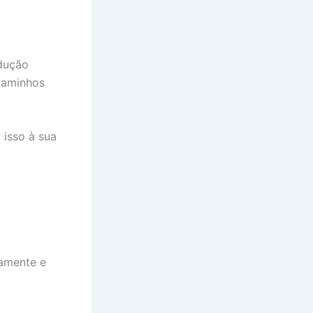
odução
 caminhos
 isso à sua
tamente e