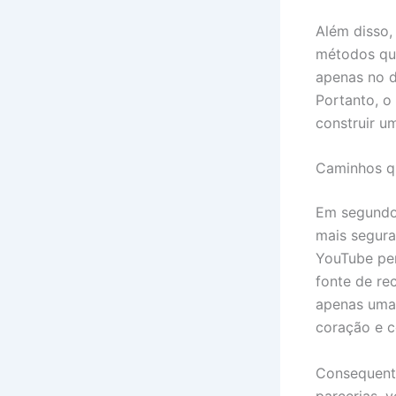
Além disso,
métodos que
apenas no d
Portanto, o
construir um
Caminhos q
Em segundo 
mais segura
YouTube per
fonte de re
apenas uma 
coração e c
Consequente
parcerias, 