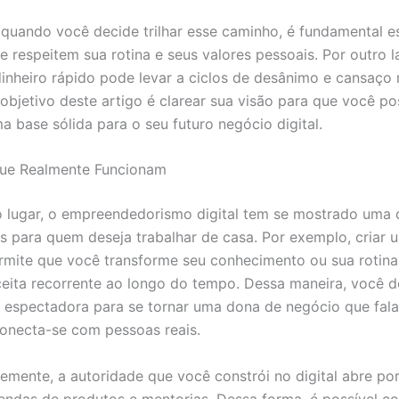
 quando você decide trilhar esse caminho, é fundamental e
 respeitem sua rotina e seus valores pessoais. Por outro l
inheiro rápido pode levar a ciclos de desânimo e cansaço 
 objetivo deste artigo é clarear sua visão para que você po
a base sólida para o seu futuro negócio digital.
ue Realmente Funcionam
lugar, o empreendedorismo digital tem se mostrado uma 
s para quem deseja trabalhar de casa. Por exemplo, criar 
mite que você transforme seu conhecimento ou sua rotin
ceita recorrente ao longo do tempo. Dessa maneira, você d
espectadora para se tornar uma dona de negócio que fal
onecta-se com pessoas reais.
mente, a autoridade que você constrói no digital abre po
vendas de produtos e mentorias. Dessa forma, é possível con