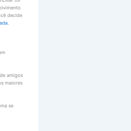
olvimento
ocê decide
ada.
zem
 de amigos
os maiores
uma se