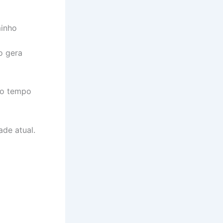
minho
o gera
do tempo
de atual.