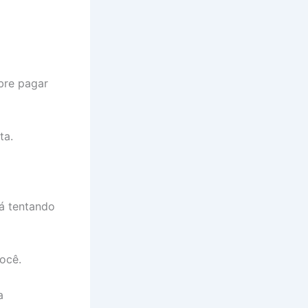
obre pagar
ta.
tá tentando
ocê.
a