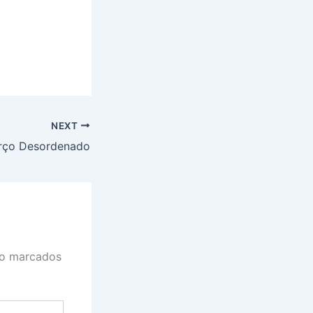
NEXT
orço Desordenado
ão marcados