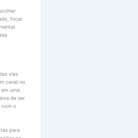
scolher
ado, focar
mental.
ssa
das vias
um canal no
a em uma
eixa de ser
a com o
rtas para
ciliar os