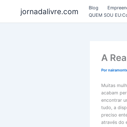
Ir
Blog
Empreen
jornadalivre.com
para
QUEM SOU EU:Conh
o
conteúdo
A Rea
Por
nairamont
Muitas mulh
acabam perd
encontrar u
tudo, a dis
preciso ent
através do 